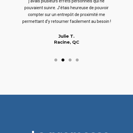
j’avais plusieurs effets personnels qui ne
cles
en
pouvaient suivre. J’étais heureuse de pouvoir
 nous
En
compter sur un entrepôt de proximité me
 long
permettant d’y retourner facilement au besoin !
Julie T.
Racine, QC