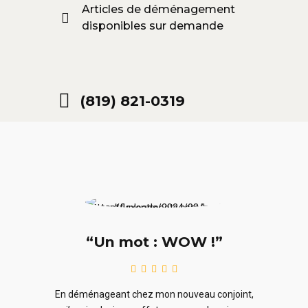
Articles de déménagement
disponibles sur demande
(819) 821-0319
“Un mot : WOW !”
le
En ra
En déménageant chez mon nouveau conjoint,
ieurs
ne sou