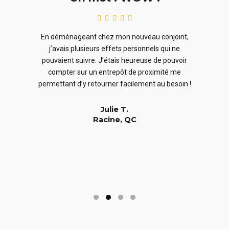
le
En ra
En déménageant chez mon nouveau conjoint,
ieurs
ne sou
j’avais plusieurs effets personnels qui ne
cles
en
pouvaient suivre. J’étais heureuse de pouvoir
 nous
En
compter sur un entrepôt de proximité me
 long
permettant d’y retourner facilement au besoin !
Julie T.
Racine, QC