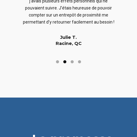
j’avais plusieurs effets personnels qui ne
cles
en
pouvaient suivre. J’étais heureuse de pouvoir
 nous
En
compter sur un entrepôt de proximité me
 long
permettant d’y retourner facilement au besoin !
Julie T.
Racine, QC