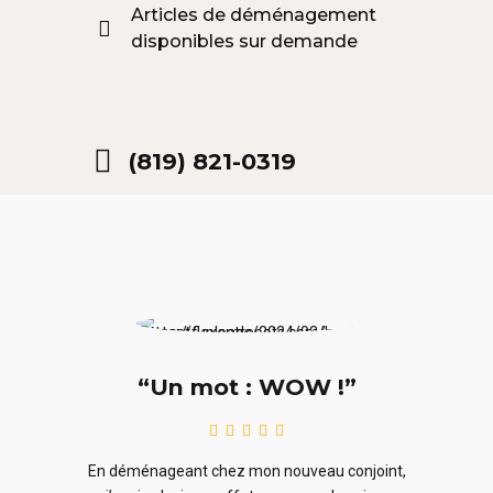
Articles de déménagement
disponibles sur demande
(819) 821-0319
“Un mot : WOW !”
le
En ra
En déménageant chez mon nouveau conjoint,
ieurs
ne sou