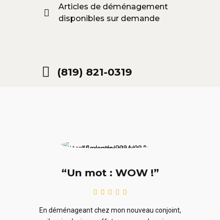
Articles de déménagement
disponibles sur demande
(819) 821-0319
“Un mot : WOW !”
le
En ra
En déménageant chez mon nouveau conjoint,
ieurs
ne sou