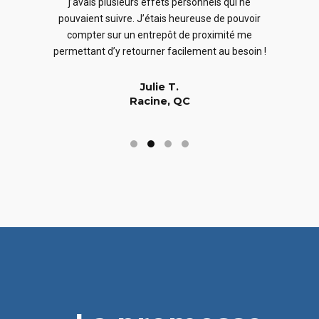
j’avais plusieurs effets personnels qui ne
cles
en
pouvaient suivre. J’étais heureuse de pouvoir
 nous
En
compter sur un entrepôt de proximité me
 long
permettant d’y retourner facilement au besoin !
Julie T.
Racine, QC