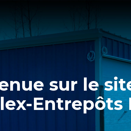
enue sur le si
lex-Entrepôts I