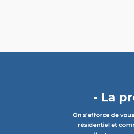
- La p
On s’efforce de vou
résidentiel et comm