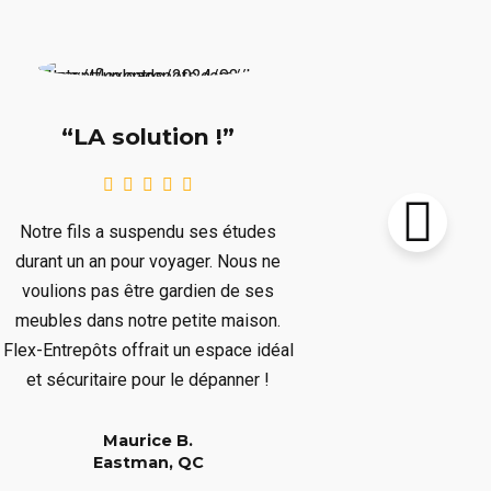
“Supe
“LA solution !”
Notre chalet
Notre fils a suspendu ses études
le prochain 
durant un an pour voyager. Nous ne
plusieurs mo
voulions pas être gardien de ses
plusieurs art
meubles dans notre petite maison.
nous dépar
Flex-Entrepôts offrait un espace idéal
dépanné san
et sécuritaire pour le dépanner !
Maurice B.
Eastman, QC