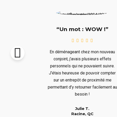
e !!!”
“Un mot : WOW !”
pton vendu et
En déménageant chez mon nouveau
re livré avant
conjoint, j’avais plusieurs effets
llait remiser
personnels qui ne pouvaient suivre.
us ne voulions
J’étais heureuse de pouvoir compter
s aura bien
sur un entrepôt de proximité me
er à un long
permettant d’y retourner facilement au
!
besoin !
Julie T.
QC
Racine, QC