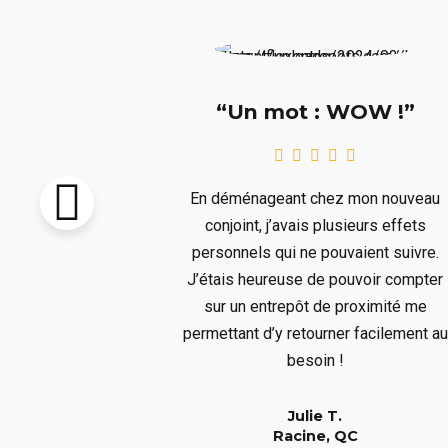
e !!!”
“Un mot : WOW !”
pton vendu et
En déménageant chez mon nouveau
re livré avant
conjoint, j’avais plusieurs effets
llait remiser
personnels qui ne pouvaient suivre.
us ne voulions
J’étais heureuse de pouvoir compter
s aura bien
sur un entrepôt de proximité me
er à un long
permettant d’y retourner facilement au
!
besoin !
Julie T.
QC
Racine, QC