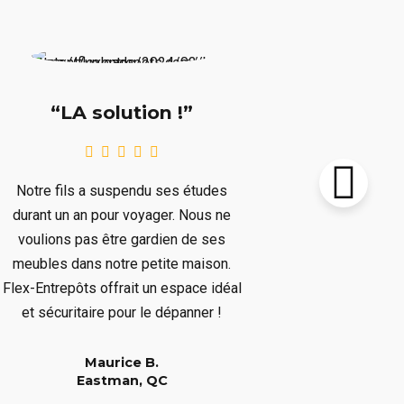
“Supe
“LA solution !”
Notre chalet
Notre fils a suspendu ses études
le prochain 
durant un an pour voyager. Nous ne
plusieurs mo
voulions pas être gardien de ses
plusieurs art
meubles dans notre petite maison.
nous dépar
Flex-Entrepôts offrait un espace idéal
dépanné san
et sécuritaire pour le dépanner !
Maurice B.
Eastman, QC