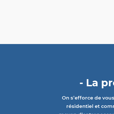
- La p
On s’efforce de vou
résidentiel et comm